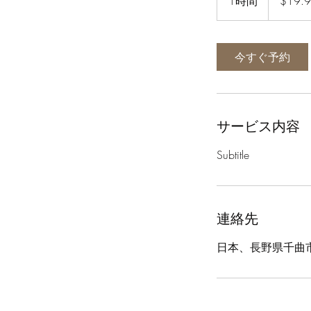
1時間
1
$19.
ド
ル
時
今すぐ予約
サービス内容
Subtitle
連絡先
日本、長野県千曲