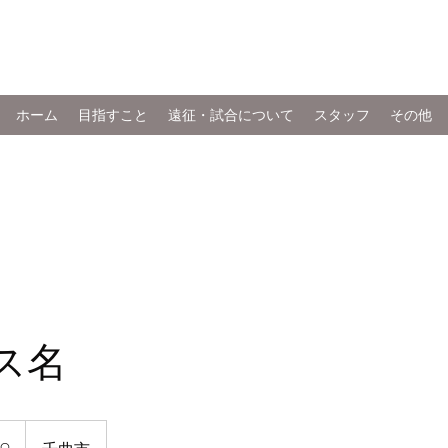
FC XIGNITE
ホーム
目指すこと
遠征・試合について
スタッフ
その他
ス名